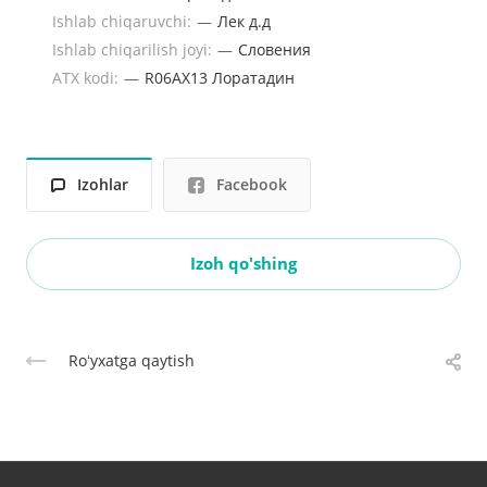
Ishlab chiqaruvchi:
—
Лек д.д
Ishlab chiqarilish joyi:
—
Словения
ATX kodi:
—
R06AX13 Лоратадин
Izohlar
Facebook
Izoh qo'shing
Roʻyxatga qaytish