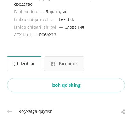
средство
Faol modda:
—
Лоратадин
Ishlab chiqaruvchi:
—
Lek d.d.
Ishlab chiqarilish joyi:
—
Словения
ATX kodi:
—
R06AX13
Izohlar
Facebook
Izoh qo'shing
Roʻyxatga qaytish