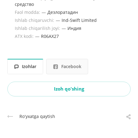
средство
Faol modda:
—
Дезлоратадин
Ishlab chiqaruvchi:
—
Ind-Swift Limited
Ishlab chiqarilish joyi:
—
Индия
ATX kodi:
—
R06AX27
Izohlar
Facebook
Izoh qo'shing
Roʻyxatga qaytish