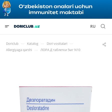
RU
—
—
—
Doriclub
Katalog
Dori vositalari
—
Allergiyaga qarshi
ЛОРА Д таблетки 5мг N10