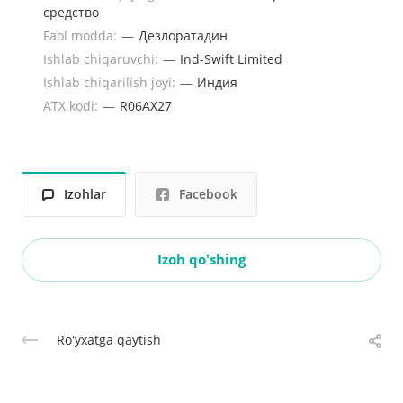
средство
Faol modda:
—
Дезлоратадин
Ishlab chiqaruvchi:
—
Ind-Swift Limited
Ishlab chiqarilish joyi:
—
Индия
ATX kodi:
—
R06AX27
Izohlar
Facebook
Izoh qo'shing
Roʻyxatga qaytish