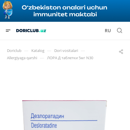
RU
—
—
—
Doriclub
Katalog
Dori vositalari
—
Allergiyaga qarshi
ЛОРА Д таблетки 5мг N30