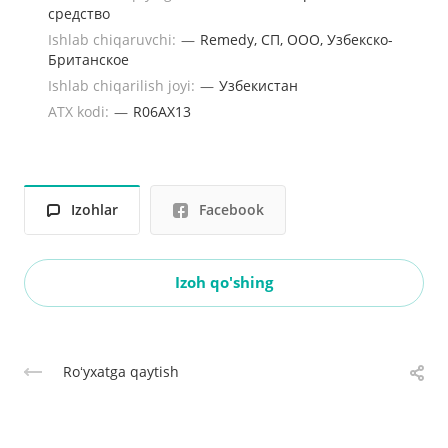
средство
Ishlab chiqaruvchi:
—
Remedy, CП, ООО, Узбекско-
Британское
Ishlab chiqarilish joyi:
—
Узбекистан
ATX kodi:
—
R06AX13
Izohlar
Facebook
Izoh qo'shing
Roʻyxatga qaytish