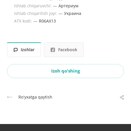
Ishlab chiqaruvchi:
—
Артериум
Ishlab chiqarilish joyi:
—
Украина
ATX kodi:
—
R06AX13
Izohlar
Facebook
Izoh qo'shing
Roʻyxatga qaytish