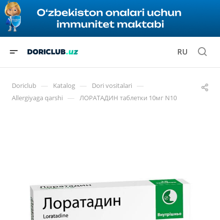
RU
—
—
—
Doriclub
Katalog
Dori vositalari
—
Allergiyaga qarshi
ЛОРАТАДИН таблетки 10мг N10