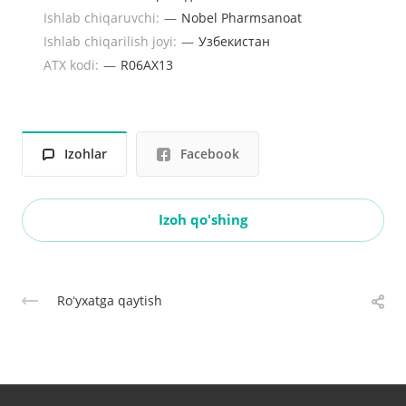
Ishlab chiqaruvchi:
—
Nobel Pharmsanoat
Ishlab chiqarilish joyi:
—
Узбекистан
ATX kodi:
—
R06AX13
Izohlar
Facebook
Izoh qo'shing
Roʻyxatga qaytish