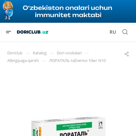
RU
—
—
—
Doriclub
Katalog
Dori vositalari
—
Allergiyaga qarshi
ЛОРАТАЛЬ таблетки 10мг N10