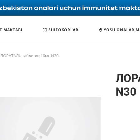
T MAKTABI
🧑‍⚕️ SHIFOKORLAR
🐣 YOSH ONALAR M
ЛОРАТАЛЬ таблетки 10мг N30
ЛОР
N30