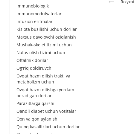
Roʻyxa
Immunobiologik
Immunomodulyatorlar
Infuzion eritmalar
Kislota buzilishi uchun dorilar
Maxsus davolovchi oziqlanish
Mushak-skelet tizimi uchun
Nafas olish tizimi uchun
Oftalmik dorilar
Og'riq qoldiruvchi
Ovqat hazm qilish trakti va
metabolizm uchun
Ovqat hazm qilishga yordam
beradigan dorilar
Parazitlarga qarshi
Qandli diabet uchun vositalar
Qon va qon aylanishi
Quloq kasalliklari uchun dorilar