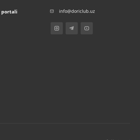
info@doriclub.uz
 portali