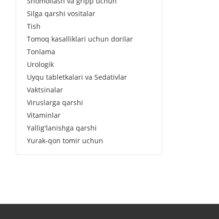
Shomollash va gripp uchun
Silga qarshi vositalar
Tish
Tomoq kasalliklari uchun dorilar
Tonlama
Urologik
Uyqu tabletkalari va Sedativlar
Vaktsinalar
Viruslarga qarshi
Vitaminlar
Yallig'lanishga qarshi
Yurak-qon tomir uchun