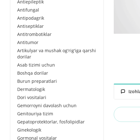
Antiepileptik
Antifungal
Antipodagrik
Antiseptiklar
Antitrombotiklar
Antitumor
Artikulyar va mushak og'rig'iga qarshi
dorilar
Asab tizimi uchun
Boshqa dorilar
Burun preparatlari
Dermatologik
Izohl
Dori vositalari
Gemorroyni davolash uchun
Genitouriya tizim
Gepatoprotektorlar, fosfolipidlar
Ginekologik
Gormonal vositalar