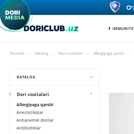
💊 IMMUNITE
—
—
—
—
Doriclub
Katalog
Dori vositalari
Allergiyaga qarshi
KATALOG
Dori vositalari
Allergiyaga qarshi
Anestezikalar
Antianemik dorilar
Antibiotiklar