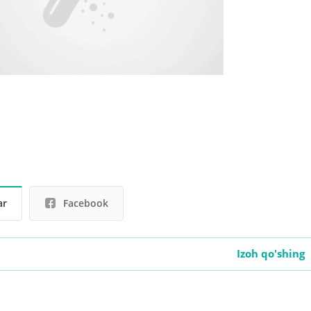
ar
Facebook
Izoh qo'shing