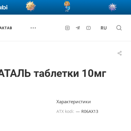
RU
AKTAB
АТАЛЬ таблетки 10мг
Характеристики
ATX kodi:
—
R06AX13