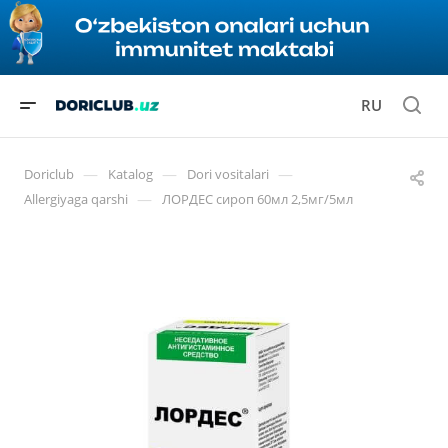
RU
—
—
—
Doriclub
Katalog
Dori vositalari
—
Allergiyaga qarshi
ЛОРДЕС сироп 60мл 2,5мг/5мл