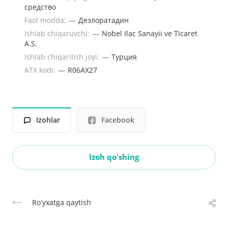
средство
Faol modda:
—
Дезлоратадин
Ishlab chiqaruvchi:
—
Nobel Ilac Sanayii ve Ticaret
A.S.
Ishlab chiqarilish joyi:
—
Турция
ATX kodi:
—
R06AX27
Izohlar
Facebook
Izoh qo'shing
Roʻyxatga qaytish