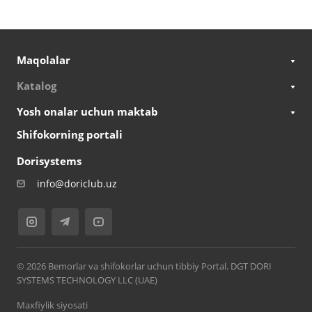
Maqolalar
Katalog
Yosh onalar uchun maktab
Shifokorning portali
Dorisystems
info@doriclub.uz
© 2026 Bemorlar va shifokorlar uchun tibbiy Portal. DGT DORI
SYSTEMS TECHNOLOGY LLC (UAE)
Maxfiylik siyosati