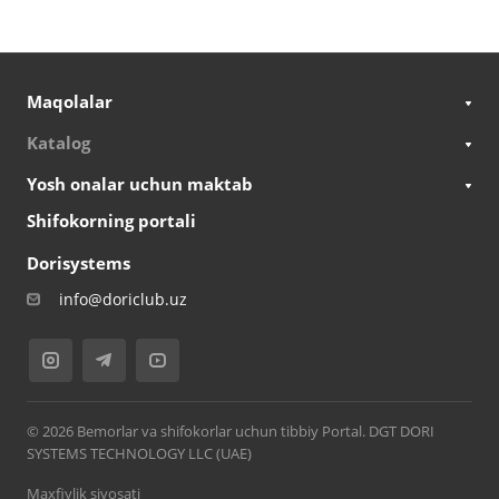
Maqolalar
Katalog
Yosh onalar uchun maktab
Shifokorning portali
Dorisystems
info@doriclub.uz
© 2026 Bemorlar va shifokorlar uchun tibbiy Portal. DGT DORI
SYSTEMS TECHNOLOGY LLC (UAE)
Maxfiylik siyosati