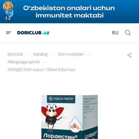
RU
—
—
—
Doriclub
Katalog
Dori vositalari
—
Allergiyaga qarshi
ЛОРДЕСТИН сироп 150мл 0,5мг/мл