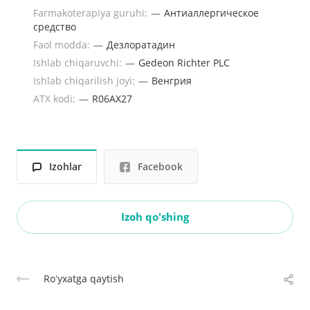
Farmakoterapiya guruhi:
—
Антиаллергическое
средство
Faol modda:
—
Дезлоратадин
Ishlab chiqaruvchi:
—
Gedeon Richter PLC
Ishlab chiqarilish joyi:
—
Венгрия
ATX kodi:
—
R06AX27
Izohlar
Facebook
Izoh qo'shing
Roʻyxatga qaytish