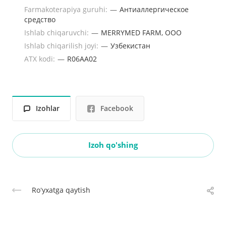
Farmakoterapiya guruhi:
—
Антиаллергическое
средство
Ishlab chiqaruvchi:
—
MERRYMED FARM, OOO
Ishlab chiqarilish joyi:
—
Узбекистан
ATX kodi:
—
R06AA02
Izohlar
Facebook
Izoh qo'shing
Roʻyxatga qaytish