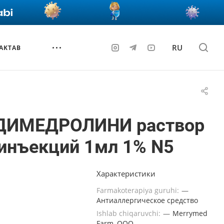
RU
AKTAB
ДИМЕДРОЛИНИ раствор
инъекций 1мл 1% N5
Характеристики
Farmakoterapiya guruhi:
—
Антиаллергическое средство
Ishlab chiqaruvchi:
—
Merrymed
Farm, ООО