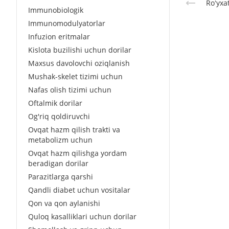
Roʻyxa
Immunobiologik
Immunomodulyatorlar
Infuzion eritmalar
Kislota buzilishi uchun dorilar
Maxsus davolovchi oziqlanish
Mushak-skelet tizimi uchun
Nafas olish tizimi uchun
Oftalmik dorilar
Og'riq qoldiruvchi
Ovqat hazm qilish trakti va
metabolizm uchun
Ovqat hazm qilishga yordam
beradigan dorilar
Parazitlarga qarshi
Qandli diabet uchun vositalar
Qon va qon aylanishi
Quloq kasalliklari uchun dorilar