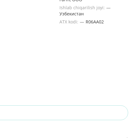
Ishlab chiqarilish joyi:
—
Узбекистан
ATX kodi:
—
R06AA02