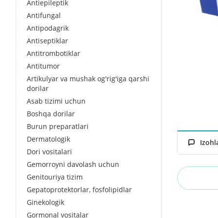
Antiepileptik
Antifungal
Antipodagrik
Antiseptiklar
Antitrombotiklar
Antitumor
Artikulyar va mushak og'rig'iga qarshi
dorilar
Asab tizimi uchun
Boshqa dorilar
Burun preparatlari
Dermatologik
Izohl
Dori vositalari
Gemorroyni davolash uchun
Genitouriya tizim
Gepatoprotektorlar, fosfolipidlar
Ginekologik
Gormonal vositalar