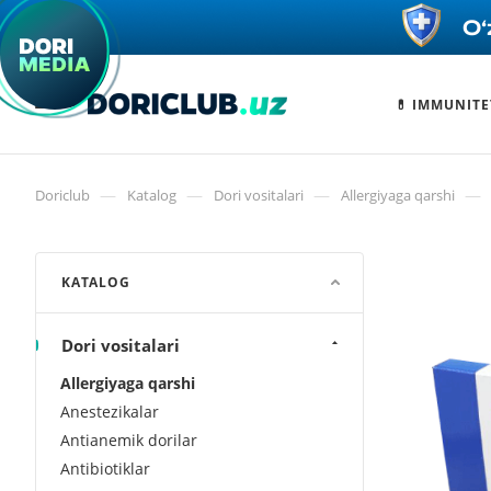
💊 IMMUNITE
—
—
—
—
Doriclub
Katalog
Dori vositalari
Allergiyaga qarshi
KATALOG
Dori vositalari
Allergiyaga qarshi
Anestezikalar
Antianemik dorilar
Antibiotiklar