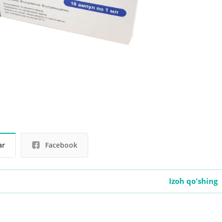
ar
Facebook
Izoh qo'shing