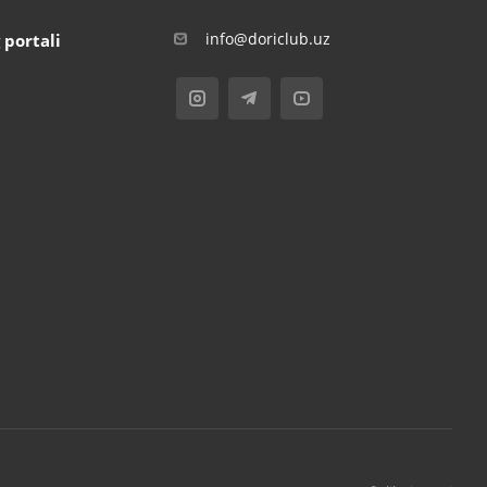
info@doriclub.uz
 portali