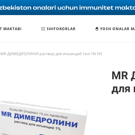
T MAKTABI
🧑‍⚕️ SHIFOKORLAR
🐣 YOSH ONALAR M
MR ДИМЕДРОЛИНИ раствор для инъекций 1мл 1% N5
MR 
для 