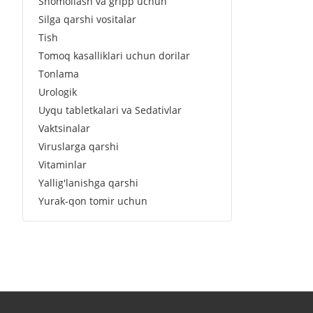
Shomollash va gripp uchun
Silga qarshi vositalar
Tish
Tomoq kasalliklari uchun dorilar
Tonlama
Urologik
Uyqu tabletkalari va Sedativlar
Vaktsinalar
Viruslarga qarshi
Vitaminlar
Yallig'lanishga qarshi
Yurak-qon tomir uchun