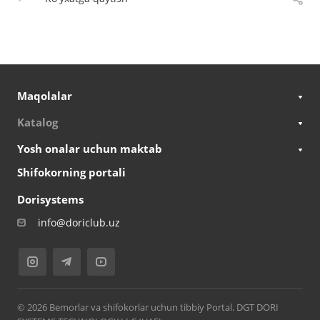
Maqolalar
Katalog
Yosh onalar uchun maktab
Shifokorning portali
Dorisystems
info@doriclub.uz
© 2026 Bemorlar va shifokorlar uchun tibbiy Portal. DGT DORI