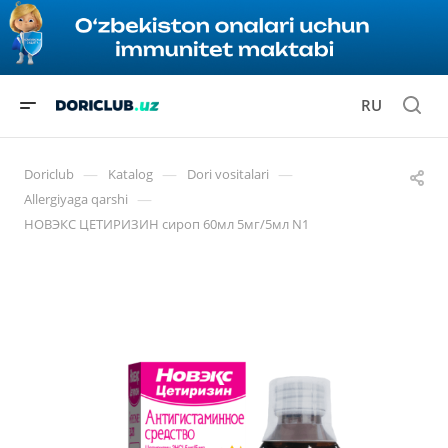
RU
—
—
—
Doriclub
Katalog
Dori vositalari
—
Allergiyaga qarshi
НОВЭКС ЦЕТИРИЗИН сироп 60мл 5мг/5мл N1