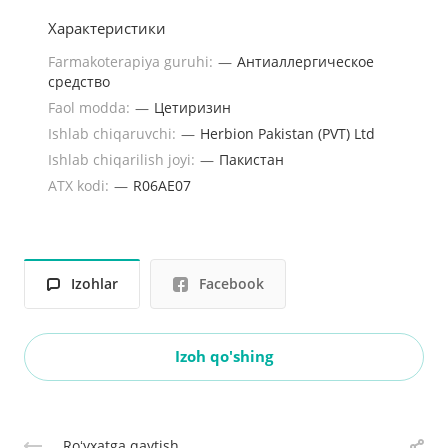
Характеристики
Farmakoterapiya guruhi:
—
Антиаллергическое
средство
Faol modda:
—
Цетиризин
Ishlab chiqaruvchi:
—
Herbion Pakistan (PVT) Ltd
Ishlab chiqarilish joyi:
—
Пакистан
ATX kodi:
—
R06AE07
Izohlar
Facebook
Izoh qo'shing
Roʻyxatga qaytish