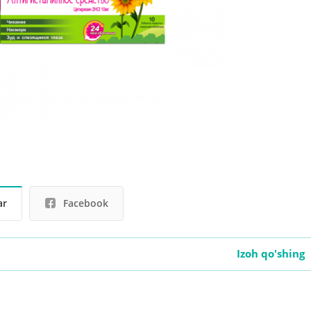
ar
Facebook
Izoh qo'shing