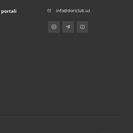
info@doriclub.uz
 portali