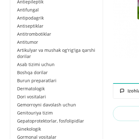
Antiepileptik
Antifungal
Antipodagrik
Antiseptiklar
Antitrombotiklar
Antitumor
Artikulyar va mushak og'rig'iga qarshi
dorilar
Asab tizimi uchun
Boshqa dorilar
Burun preparatlari
Dermatologik
Izohl
Dori vositalari
Gemorroyni davolash uchun
Genitouriya tizim
Gepatoprotektorlar, fosfolipidlar
Ginekologik
Gormonal vositalar