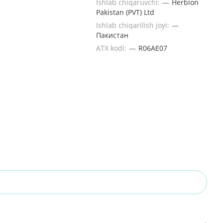
Ishlab chiqaruvchi:
—
Herbion
Pakistan (PVT) Ltd
Ishlab chiqarilish joyi:
—
Пакистан
ATX kodi:
—
R06AE07