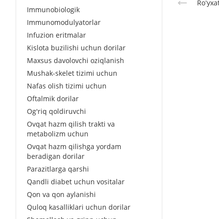
Roʻyxa
Immunobiologik
Immunomodulyatorlar
Infuzion eritmalar
Kislota buzilishi uchun dorilar
Maxsus davolovchi oziqlanish
Mushak-skelet tizimi uchun
Nafas olish tizimi uchun
Oftalmik dorilar
Og'riq qoldiruvchi
Ovqat hazm qilish trakti va
metabolizm uchun
Ovqat hazm qilishga yordam
beradigan dorilar
Parazitlarga qarshi
Qandli diabet uchun vositalar
Qon va qon aylanishi
Quloq kasalliklari uchun dorilar