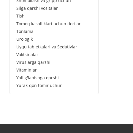
Shomollash va gripp uchun
Silga qarshi vositalar
Tish
Tomoq kasalliklari uchun dorilar
Tonlama
Urologik
Uyqu tabletkalari va Sedativlar
Vaktsinalar
Viruslarga qarshi
Vitaminlar
Yallig'lanishga qarshi
Yurak-qon tomir uchun