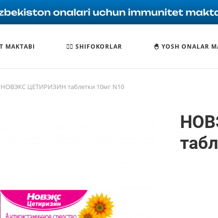
T MAKTABI
🧑‍⚕️ SHIFOKORLAR
🐣 YOSH ONALAR M
НОВЭКС ЦЕТИРИЗИН таблетки 10мг N10
НОВ
табл