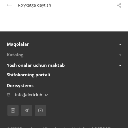
Roʻyxatga qaytish
Maqolalar
Katalog
Yosh onalar uchun maktab
Shifokorning portali
Dorisystems
info@doriclub.uz