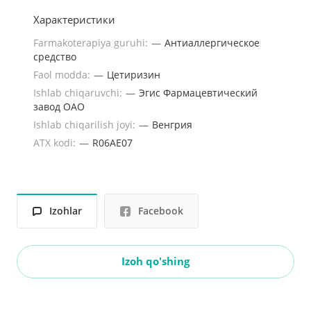
Характеристики
Farmakoterapiya guruhi:
—
Антиаллергическое
средство
Faol modda:
—
Цетиризин
Ishlab chiqaruvchi:
—
Эгис Фармацевтический
завод ОАО
Ishlab chiqarilish joyi:
—
Венгрия
ATX kodi:
—
R06AE07
Izohlar
Facebook
Izoh qo'shing