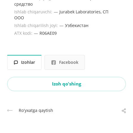
средство
Ishlab chiqaruvchi:
—
Jurabek Laboratories, СП
ООО
Ishlab chiqarilish joyi:
—
Узбекистан
ATX kodi:
—
R06AE09
Izohlar
Facebook
Izoh qo'shing
Roʻyxatga qaytish