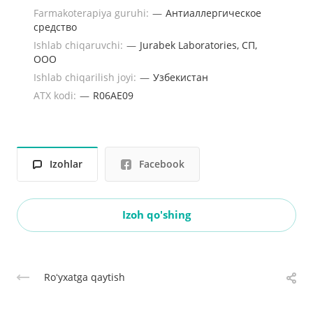
Farmakoterapiya guruhi:
—
Антиаллергическое
средство
Ishlab chiqaruvchi:
—
Jurabek Laboratories, СП,
ООО
Ishlab chiqarilish joyi:
—
Узбекистан
ATX kodi:
—
R06AE09
Izohlar
Facebook
Izoh qo'shing
Roʻyxatga qaytish