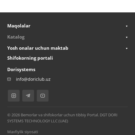
Maqolalar
Katalog
Yosh onalar uchun maktab
Shifokorning portali
Dorisystems
info@doriclub.uz
© 2026 Bemorlar va shifokorlar uchun tibbiy Portal. DGT DORI
SYSTEMS TECHNOLOGY LLC (UAE)
Maxfiylik siyosati