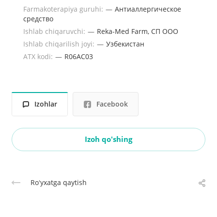
Farmakoterapiya guruhi:
—
Антиаллергическое
средство
Ishlab chiqaruvchi:
—
Reka-Med Farm, СП ООО
Ishlab chiqarilish joyi:
—
Узбекистан
ATX kodi:
—
R06AC03
Izohlar
Facebook
Izoh qo'shing
Roʻyxatga qaytish