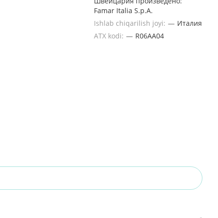
Швейцария произведено:
Famar Italia S.p.A.
Ishlab chiqarilish joyi:
—
Италия
ATX kodi:
—
R06AA04