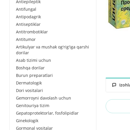
Antiepileptik
Antifungal
Antipodagrik
Antiseptiklar
Antitrombotiklar
Antitumor
Artikulyar va mushak og'rig'iga qarshi
dorilar
Asab tizimi uchun
Boshqa dorilar
Burun preparatlari
Dermatologik
Izohl
Dori vositalari
Gemorroyni davolash uchun
Genitouriya tizim
Gepatoprotektorlar, fosfolipidlar
Ginekologik
Gormonal vositalar