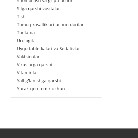
Shomollash va gripp uchun
Silga qarshi vositalar
Tish
Tomoq kasalliklari uchun dorilar
Tonlama
Urologik
Uyqu tabletkalari va Sedativlar
Vaktsinalar
Viruslarga qarshi
Vitaminlar
Yallig'lanishga qarshi
Yurak-qon tomir uchun