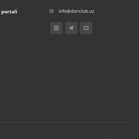
info@doriclub.uz
 portali