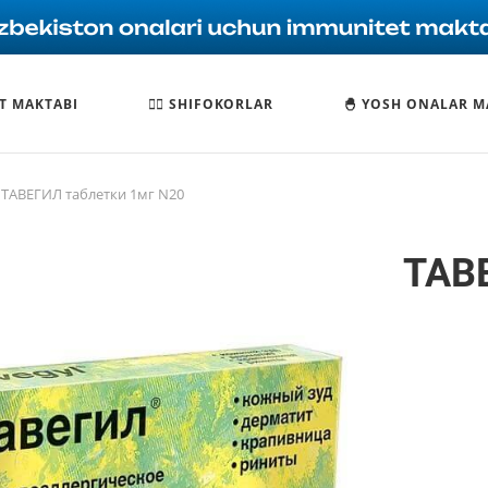
T MAKTABI
🧑‍⚕️ SHIFOKORLAR
🐣 YOSH ONALAR M
ТАВЕГИЛ таблетки 1мг N20
ТАВ