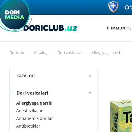
💊 IMMUNITE
—
—
—
—
Doriclub
Katalog
Dori vositalari
Allergiyaga qarshi
KATALOG
Dori vositalari
Allergiyaga qarshi
Anestezikalar
Antianemik dorilar
Antibiotiklar