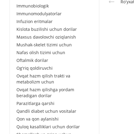
Roʻyxa
Immunobiologik
Immunomodulyatorlar
Infuzion eritmalar
Kislota buzilishi uchun dorilar
Maxsus davolovchi oziqlanish
Mushak-skelet tizimi uchun
Nafas olish tizimi uchun
Oftalmik dorilar
Og'riq qoldiruvchi
Ovqat hazm qilish trakti va
metabolizm uchun
Ovqat hazm qilishga yordam
beradigan dorilar
Parazitlarga qarshi
Qandli diabet uchun vositalar
Qon va qon aylanishi
Quloq kasalliklari uchun dorilar