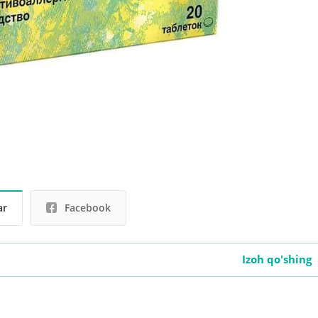
ar
Facebook
Izoh qo'shing