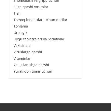
Shomollash va gripp uchun
Silga qarshi vositalar
Tish
Tomoq kasalliklari uchun dorilar
Tonlama
Urologik
Uyqu tabletkalari va Sedativlar
Vaktsinalar
Viruslarga qarshi
Vitaminlar
Yallig'lanishga qarshi
Yurak-qon tomir uchun