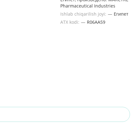
Pharmaceutical Industries
Ishlab chiqarilish joyi:
—
Египет
ATX kodi:
—
R06AA59