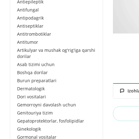
Antiepileptik
Antifungal
Antipodagrik
Antiseptiklar
Antitrombotiklar
Antitumor
Artikulyar va mushak og'rig'iga qarshi
dorilar
Asab tizimi uchun
Boshqa dorilar
Burun preparatlari
Dermatologik
Izohl
Dori vositalari
Gemorroyni davolash uchun
Genitouriya tizim
Gepatoprotektorlar, fosfolipidlar
Ginekologik
Gormonal vositalar