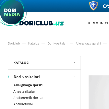
💊 IMMUNITE
—
—
—
—
Doriclub
Katalog
Dori vositalari
Allergiyaga qarshi
KATALOG
Dori vositalari
Allergiyaga qarshi
Anestezikalar
Antianemik dorilar
Antibiotiklar