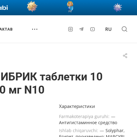
RU
AKTAB
ИБРИК таблетки 10
0 мг N10
Характеристики
Farmakoterapiya guruhi:
—
Антигистаминное средство
Ishlab chiqaruvchi:
—
Solyphar,
Египет, произведено: MARCYRL