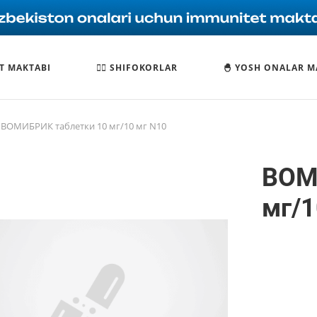
T MAKTABI
🧑‍⚕️ SHIFOKORLAR
🐣 YOSH ONALAR M
ВОМИБРИК таблетки 10 мг/10 мг N10
ВОМ
мг/1