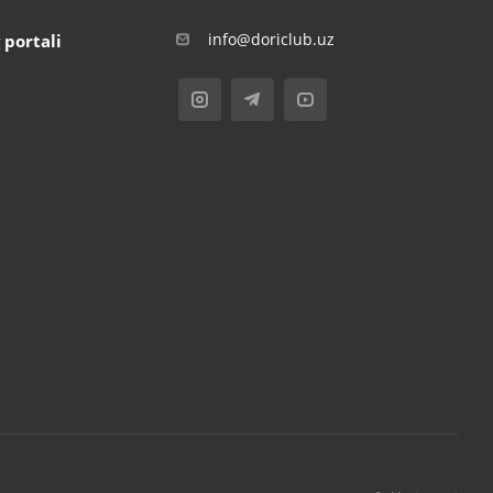
info@doriclub.uz
 portali