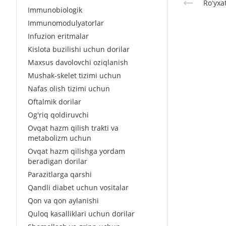
Roʻyxa
Immunobiologik
Immunomodulyatorlar
Infuzion eritmalar
Kislota buzilishi uchun dorilar
Maxsus davolovchi oziqlanish
Mushak-skelet tizimi uchun
Nafas olish tizimi uchun
Oftalmik dorilar
Og'riq qoldiruvchi
Ovqat hazm qilish trakti va
metabolizm uchun
Ovqat hazm qilishga yordam
beradigan dorilar
Parazitlarga qarshi
Qandli diabet uchun vositalar
Qon va qon aylanishi
Quloq kasalliklari uchun dorilar