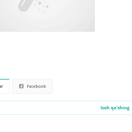
ar
Facebook
Izoh qo'shing