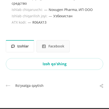
средство
Ishlab chiqaruvchi:
—
Novugen Pharma, ИП ООО
Ishlab chiqarilish joyi:
—
Узбекистан
ATX kodi:
—
R06AX13
Izohlar
Facebook
Izoh qo'shing
Roʻyxatga qaytish