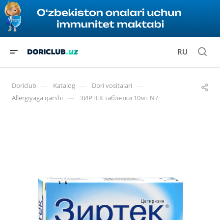
RU
—
—
—
Doriclub
Katalog
Dori vositalari
—
Allergiyaga qarshi
ЗИРТЕК таблетки 10мг N7