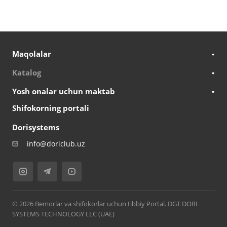
Maqolalar
Katalog
Yosh onalar uchun maktab
Shifokorning portali
Dorisystems
info@doriclub.uz
© 2026 Bemorlar va shifokorlar uchun tibbiy Portal. DGT DORI
SYSTEMS TECHNOLOGY LLC (UAE)