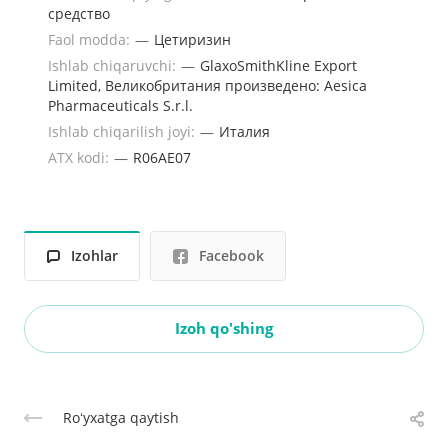
средство
Faol modda:
—
Цетиризин
Ishlab chiqaruvchi:
—
GlaxoSmithKline Export
Limited, Великобритания произведено: Aesica
Pharmaceuticals S.r.l.
Ishlab chiqarilish joyi:
—
Италия
ATX kodi:
—
R06AE07
Izohlar
Facebook
Izoh qo'shing
Roʻyxatga qaytish