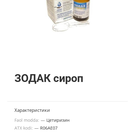
ЗОДАК сироп
Характеристики
Faol modda:
—
Цетиризин
ATX kodi:
—
R06AE07