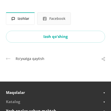
Izohlar
Facebook
Izoh qo'shing
Roʻyxatga qaytish
Maqolalar
Katalog
Yosh onalar uchun maktab