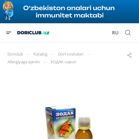
RU
—
—
—
Doriclub
Katalog
Dori vositalari
—
Allergiyaga qarshi
ЗОДАК сироп