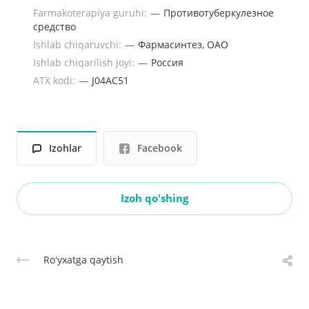
Farmakoterapiya guruhi:
—
Противотуберкулезное
средство
Ishlab chiqaruvchi:
—
Фармасинтез, ОАО
Ishlab chiqarilish joyi:
—
Россия
ATX kodi:
—
J04AC51
Izohlar
Facebook
Izoh qo'shing
Roʻyxatga qaytish