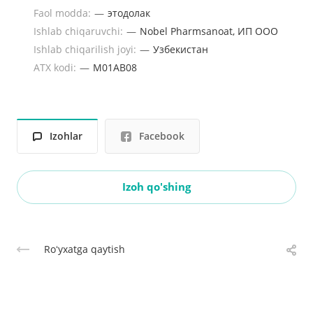
Faol modda:
—
этодолак
Ishlab chiqaruvchi:
—
Nobel Pharmsanoat, ИП ООО
Ishlab chiqarilish joyi:
—
Узбекистан
ATX kodi:
—
М01АВ08
Izohlar
Facebook
Izoh qo'shing
Roʻyxatga qaytish