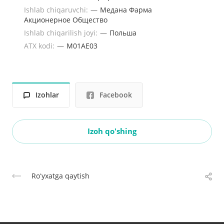
Ishlab chiqaruvchi:
—
Медана Фарма
Акционерное Общество
Ishlab chiqarilish joyi:
—
Польша
ATX kodi:
—
M01AE03
Izohlar
Facebook
Izoh qo'shing
Roʻyxatga qaytish