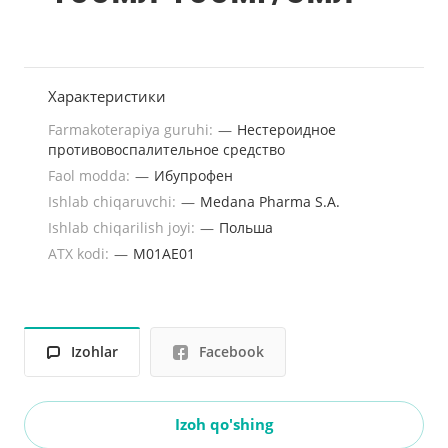
Характеристики
Farmakoterapiya guruhi:
—
Нестероидное
противовоспалительное средство
Faol modda:
—
Ибупрофен
Ishlab chiqaruvchi:
—
Medana Pharma S.A.
Ishlab chiqarilish joyi:
—
Польша
ATX kodi:
—
M01AE01
Izohlar
Facebook
Izoh qo'shing