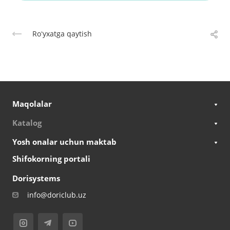
Roʻyxatga qaytish
Maqolalar
Katalog
Yosh onalar uchun maktab
Shifokorning portali
Dorisystems
info@doriclub.uz