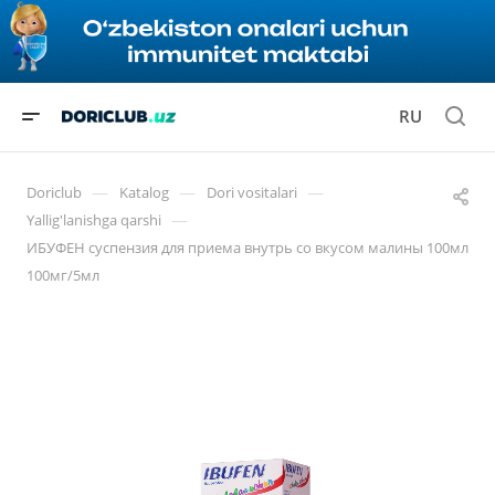
RU
—
—
—
Doriclub
Katalog
Dori vositalari
—
Yallig'lanishga qarshi
ИБУФЕН суспензия для приема внутрь со вкусом малины 100мл
100мг/5мл