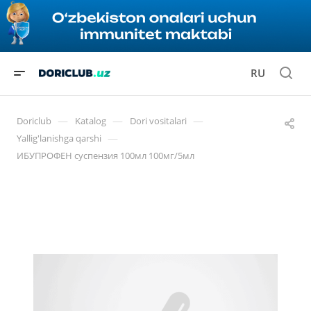
RU
—
—
—
Doriclub
Katalog
Dori vositalari
—
Yallig'lanishga qarshi
ИБУПРОФЕН суспензия 100мл 100мг/5мл