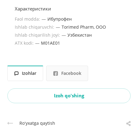
Характеристики
Faol modda:
—
Ибупрофен
Ishlab chiqaruvchi:
—
Torimed Pharm, OOO
Ishlab chiqarilish joyi:
—
Узбекистан
ATX kodi:
—
M01AE01
Izohlar
Facebook
Izoh qo'shing
Roʻyxatga qaytish