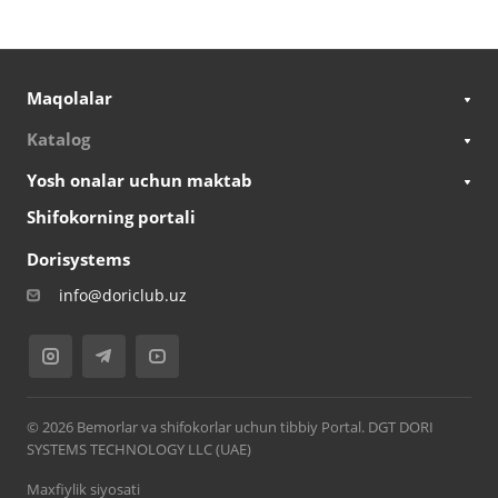
Maqolalar
Katalog
Yosh onalar uchun maktab
Shifokorning portali
Dorisystems
info@doriclub.uz
© 2026 Bemorlar va shifokorlar uchun tibbiy Portal. DGT DORI
SYSTEMS TECHNOLOGY LLC (UAE)
Maxfiylik siyosati