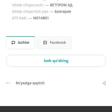
Ishlab chiqaruvchi:
—
ВЕТПРОМ АД
Ishlab chiqarilish joyi:
—
Болгария
ATX kodi:
—
M01AB01
Izohlar
Facebook
Izoh qo'shing
Roʻyxatga qaytish