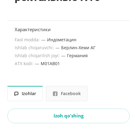
Характеристики
Faol modda:
—
Индометацин
Ishlab chiqaruvchi:
—
Берлин-Хеми АГ
Ishlab chiqarilish joyi:
—
Германия
ATX kodi:
—
M01AB01
Izohlar
Facebook
Izoh qo'shing