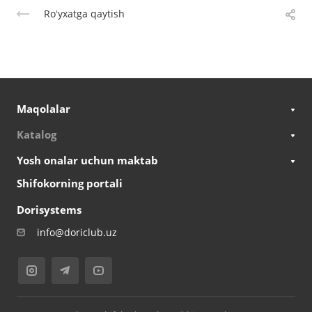
Roʻyxatga qaytish
Maqolalar
Katalog
Yosh onalar uchun maktab
Shifokorning portali
Dorisystems
info@doriclub.uz