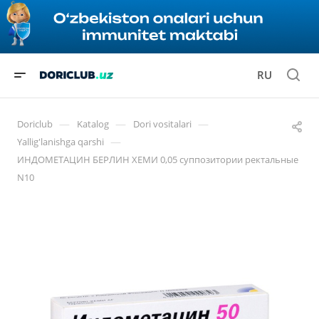
RU
—
—
—
Doriclub
Katalog
Dori vositalari
—
Yallig'lanishga qarshi
ИНДОМЕТАЦИН БЕРЛИН ХЕМИ 0,05 суппозитории ректальные
N10