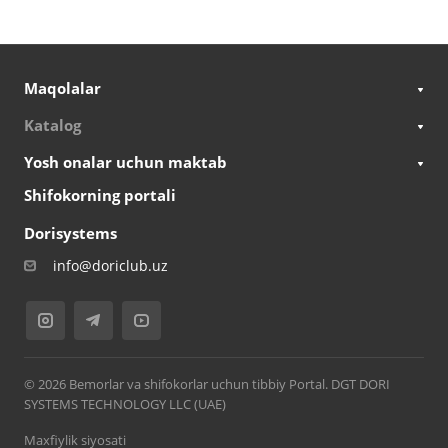
Maqolalar
Katalog
Yosh onalar uchun maktab
Shifokorning portali
Dorisystems
info@doriclub.uz
© 2026 Bemorlar va shifokorlar uchun tibbiy Portal. DGT DORI
SYSTEMS TECHNOLOGY LLC (UAE)
Maxfiylik siyosati