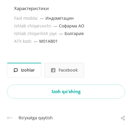
Характеристики
Faol modda:
—
Индометацин
Ishlab chiqaruvchi:
—
Софарма АО
Ishlab chiqarilish joyi:
—
Болгария
ATX kodi:
—
M01AB01
Izohlar
Facebook
Izoh qo'shing
Roʻyxatga qaytish