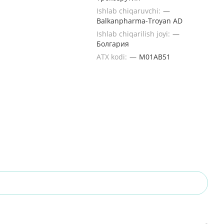
Ishlab chiqaruvchi:
—
Balkanpharma-Troyan AD
Ishlab chiqarilish joyi:
—
Болгария
ATX kodi:
—
M01AB51