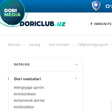
💊 IMMUNITE
—
—
—
Doriclub
Katalog
Dori vositalari
Yallig'lanishga qarshi
KATALOG
Dori vositalari
Allergiyaga qarshi
Anestezikalar
Antianemik dorilar
Antibiotiklar