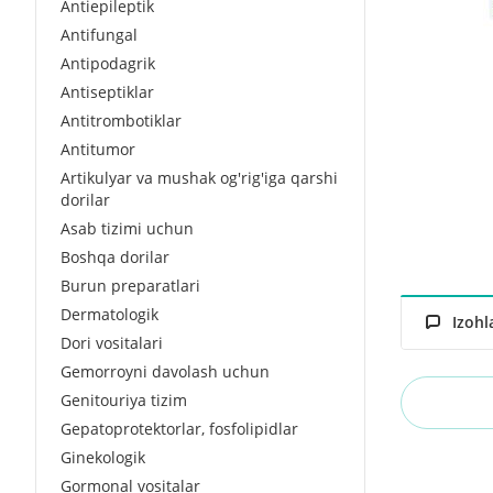
Antiepileptik
Antifungal
Antipodagrik
Antiseptiklar
Antitrombotiklar
Antitumor
Artikulyar va mushak og'rig'iga qarshi
dorilar
Asab tizimi uchun
Boshqa dorilar
Burun preparatlari
Dermatologik
Izohl
Dori vositalari
Gemorroyni davolash uchun
Genitouriya tizim
Gepatoprotektorlar, fosfolipidlar
Ginekologik
Gormonal vositalar