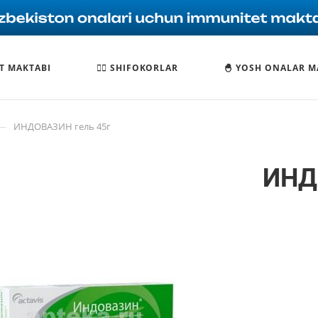
T MAKTABI
🧑‍⚕️ SHIFOKORLAR
🐣 YOSH ONALAR M
—
ИНДОВАЗИН гель 45г
ИНД