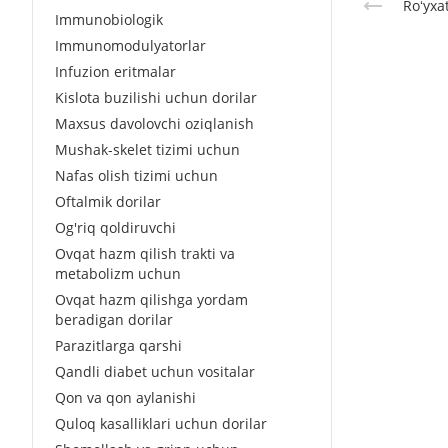
Roʻyxa
Immunobiologik
Immunomodulyatorlar
Infuzion eritmalar
Kislota buzilishi uchun dorilar
Maxsus davolovchi oziqlanish
Mushak-skelet tizimi uchun
Nafas olish tizimi uchun
Oftalmik dorilar
Og'riq qoldiruvchi
Ovqat hazm qilish trakti va
metabolizm uchun
Ovqat hazm qilishga yordam
beradigan dorilar
Parazitlarga qarshi
Qandli diabet uchun vositalar
Qon va qon aylanishi
Quloq kasalliklari uchun dorilar