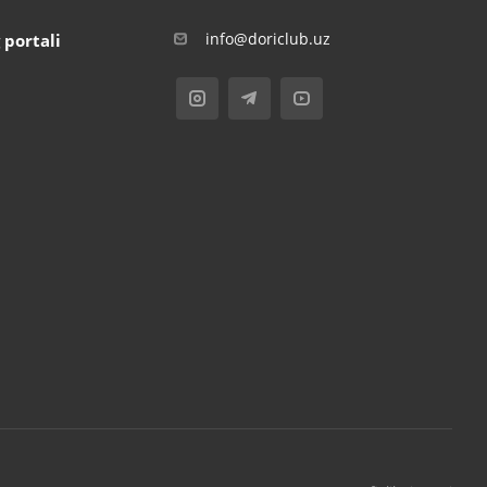
info@doriclub.uz
 portali