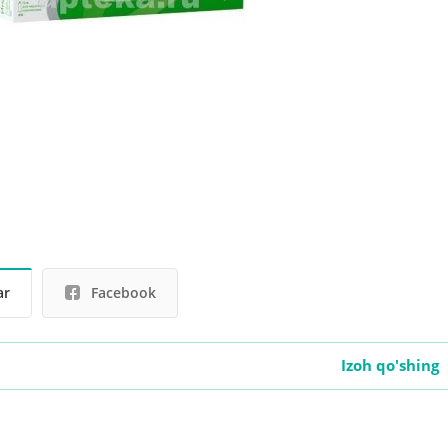
ar
Facebook
Izoh qo'shing