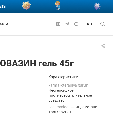
RU
AKTAB
ОВАЗИН гель 45г
Характеристики
Farmakoterapiya guruhi:
—
Нестероидное
противовоспалительное
средство
Faol modda:
—
Индометацин,
Троксерутин