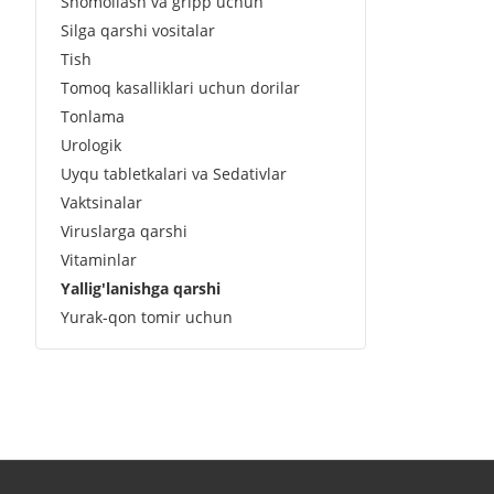
Shomollash va gripp uchun
Silga qarshi vositalar
Tish
Tomoq kasalliklari uchun dorilar
Tonlama
Urologik
Uyqu tabletkalari va Sedativlar
Vaktsinalar
Viruslarga qarshi
Vitaminlar
Yallig'lanishga qarshi
Yurak-qon tomir uchun