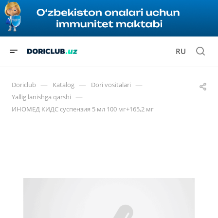
RU
—
—
—
Doriclub
Katalog
Dori vositalari
—
Yallig'lanishga qarshi
ИНОМЕД КИДС суспензия 5 мл 100 мг+165,2 мг