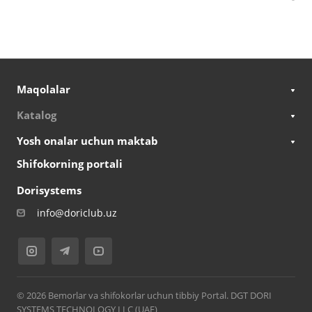
Maqolalar
Katalog
Yosh onalar uchun maktab
Shifokorning portali
Dorisystems
info@doriclub.uz
© 2026 Bemorlar va shifokorlar uchun tibbiy Portal. DGT DORI
SYSTEMS TECHNOLOGY LLC (UAE)