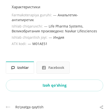
Характеристики
Farmakoterapiya guruhi:
—
Анальгетик-
антипиретик
Ishlab chiqaruvchi:
—
Life Pharma Systems,
Великобритания произведено: Navkar Lifesciences
Ishlab chiqarilish joyi:
—
Индия
ATX kodi:
—
M01AE51
Izohlar
Facebook
Izoh qo'shing
Roʻyxatga qaytish