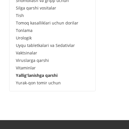
Shomollash va gripp uchun
Silga qarshi vositalar
Tish
Tomoq kasalliklari uchun dorilar
Tonlama
Urologik
Uyqu tabletkalari va Sedativlar
Vaktsinalar
Viruslarga qarshi
Vitaminlar
Yallig'lanishga qarshi
Yurak-qon tomir uchun