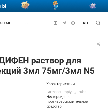
RU
AKTAB
ДИФЕН раствор для
екций 3мл 75мг/3мл N5
Характеристики
Farmakoterapiya guruhi:
—
Нестероидное
противовоспалительное
средство