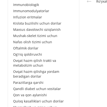
Roʻyxa
Immunobiologik
Immunomodulyatorlar
Infuzion eritmalar
Kislota buzilishi uchun dorilar
Maxsus davolovchi oziqlanish
Mushak-skelet tizimi uchun
Nafas olish tizimi uchun
Oftalmik dorilar
Og'riq qoldiruvchi
Ovqat hazm qilish trakti va
metabolizm uchun
Ovqat hazm qilishga yordam
beradigan dorilar
Parazitlarga qarshi
Qandli diabet uchun vositalar
Qon va qon aylanishi
Quloq kasalliklari uchun dorilar