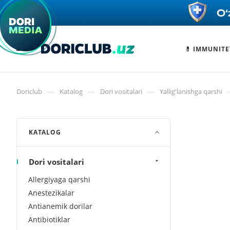
💊 IMMUNITE
—
—
—
Doriclub
Katalog
Dori vositalari
Yallig'lanishga qarshi
KATALOG
Dori vositalari
Allergiyaga qarshi
Anestezikalar
Antianemik dorilar
Antibiotiklar