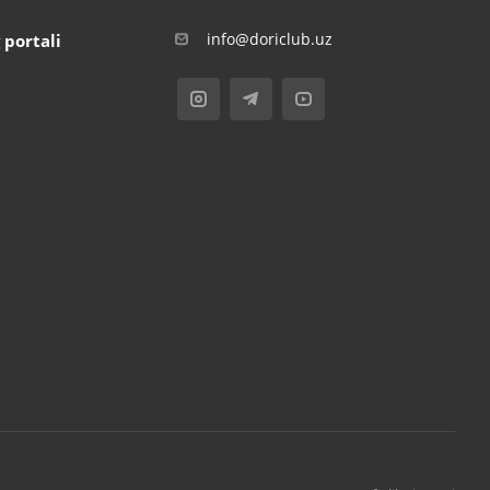
info@doriclub.uz
 portali