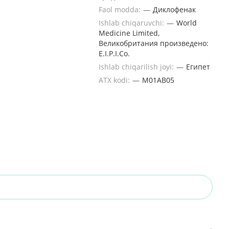
Faol modda:
—
Диклофенак
Ishlab chiqaruvchi:
—
World
Medicine Limited,
Великобритания произведено:
E.I.P.I.Co.
Ishlab chiqarilish joyi:
—
Египет
ATX kodi:
—
M01AВ05