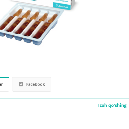
ar
Facebook
Izoh qo'shing