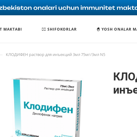
T MAKTABI
🧑‍⚕️ SHIFOKORLAR
🐣 YOSH ONALAR M
—
КЛОДИФЕН раствор для инъекций 3мл 75мг/3мл N5
КЛО
инъ