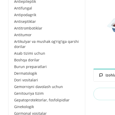
Antiepileptik
Antifungal
Antipodagrik
Antiseptiklar
Antitrombotiklar
Antitumor
Artikulyar va mushak og'rig'iga qarshi
dorilar
Asab tizimi uchun
Boshqa dorilar
Burun preparatlari
Dermatologik
Izohl
Dori vositalari
Gemorroyni davolash uchun
Genitouriya tizim
Gepatoprotektorlar, fosfolipidlar
Ginekologik
Gormonal vositalar