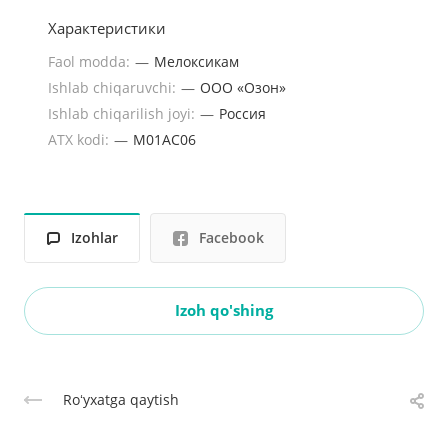
Характеристики
Faol modda:
—
Мелоксикам
Ishlab chiqaruvchi:
—
ООО «Озон»
Ishlab chiqarilish joyi:
—
Россия
ATX kodi:
—
M01AC06
Izohlar
Facebook
Izoh qo'shing
Roʻyxatga qaytish