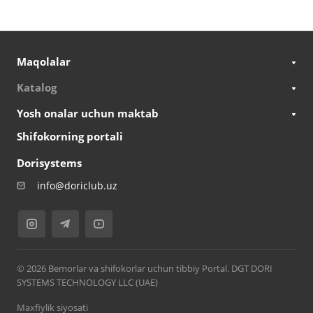
Maqolalar
Katalog
Yosh onalar uchun maktab
Shifokorning portali
Dorisystems
info@doriclub.uz
© 2026 Bemorlar va shifokorlar uchun tibbiy Portal. DGT DORI
SYSTEMS TECHNOLOGY LLC (UAE)
Maxfiylik siyosati