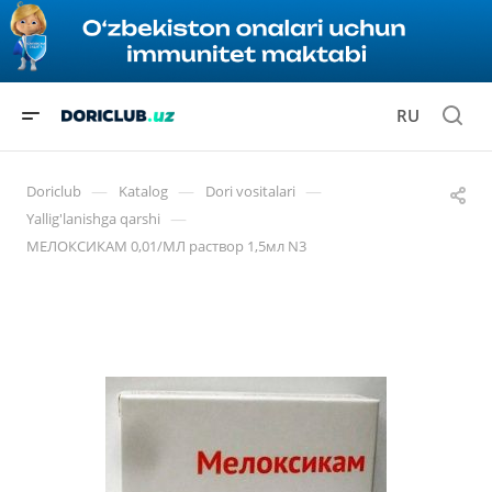
RU
—
—
—
Doriclub
Katalog
Dori vositalari
—
Yallig'lanishga qarshi
МЕЛОКСИКАМ 0,01/МЛ раствор 1,5мл N3