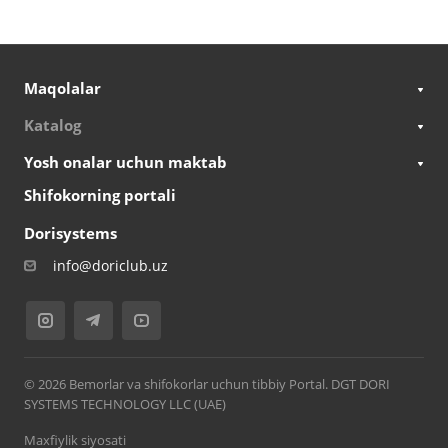
Maqolalar
Katalog
Yosh onalar uchun maktab
Shifokorning portali
Dorisystems
info@doriclub.uz
© 2026 Bemorlar va shifokorlar uchun tibbiy Portal. DGT DORI
SYSTEMS TECHNOLOGY LLC (UAE)
Maxfiylik siyosati