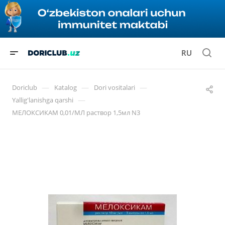
RU
—
—
—
Doriclub
Katalog
Dori vositalari
—
Yallig'lanishga qarshi
МЕЛОКСИКАМ 0,01/МЛ раствор 1,5мл N3