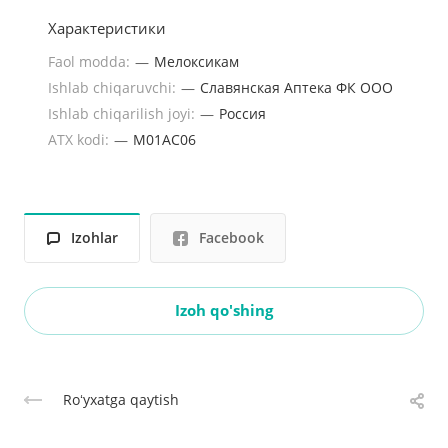
Характеристики
Faol modda:
—
Мелоксикам
Ishlab chiqaruvchi:
—
Славянская Аптека ФК ООО
Ishlab chiqarilish joyi:
—
Россия
ATX kodi:
—
M01AC06
Izohlar
Facebook
Izoh qo'shing
Roʻyxatga qaytish