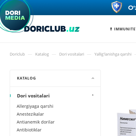
💊 IMMUNITE
—
—
—
Doriclub
Katalog
Dori vositalari
Yallig'lanishga qarshi
KATALOG
Dori vositalari
Allergiyaga qarshi
Anestezikalar
Antianemik dorilar
Antibiotiklar