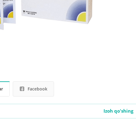
ar
Facebook
Izoh qo'shing