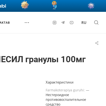
RU
AKTAB
ЕСИЛ гранулы 100мг
Характеристики
Farmakoterapiya guruhi:
—
Нестероидное
противовоспалительное
средство