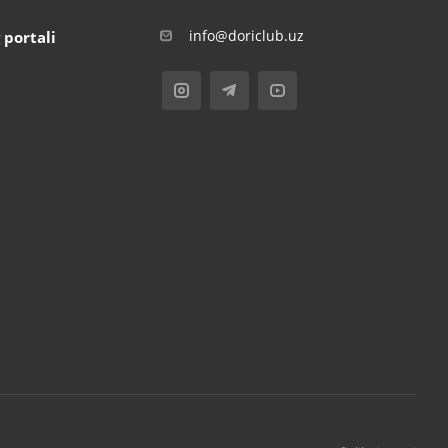
info@doriclub.uz
 portali