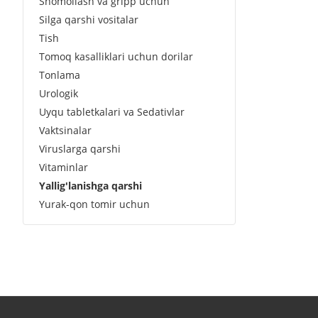
Shomollash va gripp uchun
Silga qarshi vositalar
Tish
Tomoq kasalliklari uchun dorilar
Tonlama
Urologik
Uyqu tabletkalari va Sedativlar
Vaktsinalar
Viruslarga qarshi
Vitaminlar
Yallig'lanishga qarshi
Yurak-qon tomir uchun