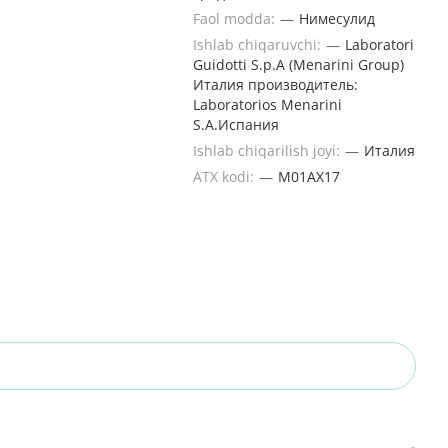
Faol modda:
—
Нимесулид
Ishlab chiqaruvchi:
—
Laboratori
Guidotti S.p.A (Menarini Group)
Италия производитель:
Laboratorios Menarini
S.A.Испания
Ishlab chiqarilish joyi:
—
Италия
ATX kodi:
—
M01AX17