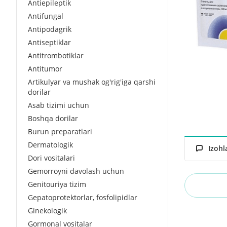
Antiepileptik
Antifungal
Antipodagrik
Antiseptiklar
Antitrombotiklar
Antitumor
Artikulyar va mushak og'rig'iga qarshi
dorilar
Asab tizimi uchun
Boshqa dorilar
Burun preparatlari
Dermatologik
Izohl
Dori vositalari
Gemorroyni davolash uchun
Genitouriya tizim
Gepatoprotektorlar, fosfolipidlar
Ginekologik
Gormonal vositalar