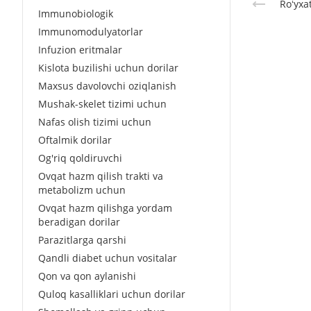
Roʻyxa
Immunobiologik
Immunomodulyatorlar
Infuzion eritmalar
Kislota buzilishi uchun dorilar
Maxsus davolovchi oziqlanish
Mushak-skelet tizimi uchun
Nafas olish tizimi uchun
Oftalmik dorilar
Og'riq qoldiruvchi
Ovqat hazm qilish trakti va
metabolizm uchun
Ovqat hazm qilishga yordam
beradigan dorilar
Parazitlarga qarshi
Qandli diabet uchun vositalar
Qon va qon aylanishi
Quloq kasalliklari uchun dorilar