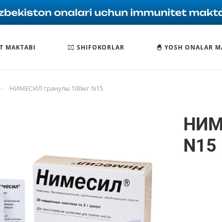
T MAKTABI
🧑‍⚕️ SHIFOKORLAR
🐣 YOSH ONALAR M
—
НИМЕСИЛ гранулы 100мг N15
НИМ
N15