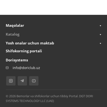
Maqolalar
Katalog
Yosh onalar uchun maktab
Shifokorning portali
Dorisystems
info@doriclub.uz
© 2026 Bemorlar va shifokorlar uchun tibbiy Portal. DGT DORI
SYSTEMS TECHNOLOGY LLC (UAE)