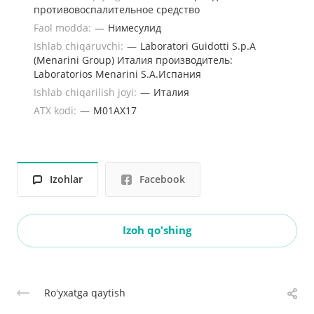
противовоспалительное средство
Faol modda:
—
Нимесулид
Ishlab chiqaruvchi:
—
Laboratori Guidotti S.p.A
(Menarini Group) Италия производитель:
Laboratorios Menarini S.A.Испания
Ishlab chiqarilish joyi:
—
Италия
ATX kodi:
—
M01AX17
Izohlar
Facebook
Izoh qo'shing
Roʻyxatga qaytish