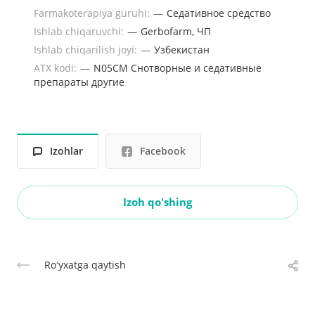
Farmakoterapiya guruhi:
—
Седативное средство
Ishlab chiqaruvchi:
—
Gerbofarm, ЧП
Ishlab chiqarilish joyi:
—
Узбекистан
ATX kodi:
—
N05CM Снотворные и седативные
препараты другие
Izohlar
Facebook
Izoh qo'shing
Roʻyxatga qaytish