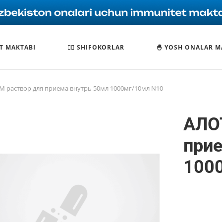
T MAKTABI
🧑‍⚕️ SHIFOKORLAR
🐣 YOSH ONALAR M
 раствор для приема внутрь 50мл 1000мг/10мл N10
АЛО
прие
100