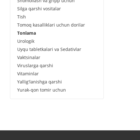
Shomollash va gripp uchun
Silga qarshi vositalar
Tish
Tomoq kasalliklari uchun dorilar
Tonlama
Urologik
Uyqu tabletkalari va Sedativlar
Vaktsinalar
Viruslarga qarshi
Vitaminlar
Yallig'lanishga qarshi
Yurak-qon tomir uchun