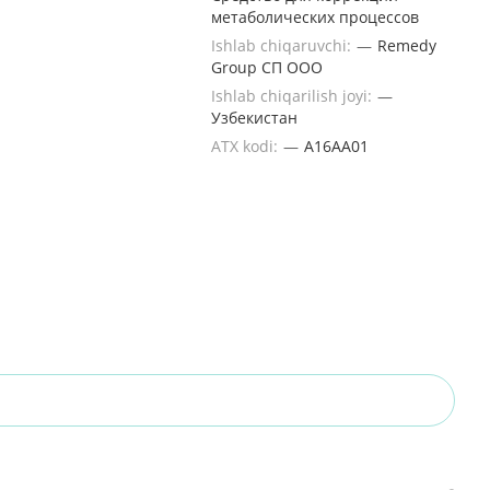
метаболических процессов
Ishlab chiqaruvchi:
—
Remedy
Group СП OOO
Ishlab chiqarilish joyi:
—
Узбекистан
ATX kodi:
—
A16AA01