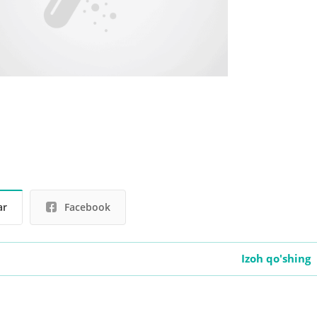
ar
Facebook
Izoh qo'shing