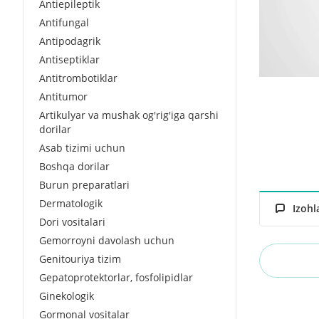
Antiepileptik
Antifungal
Antipodagrik
Antiseptiklar
Antitrombotiklar
Antitumor
Artikulyar va mushak og'rig'iga qarshi
dorilar
Asab tizimi uchun
Boshqa dorilar
Burun preparatlari
Dermatologik
Izohl
Dori vositalari
Gemorroyni davolash uchun
Genitouriya tizim
Gepatoprotektorlar, fosfolipidlar
Ginekologik
Gormonal vositalar