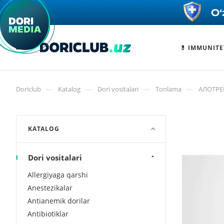
💊 IMMUNITE
—
—
—
—
Doriclub
Katalog
Dori vositalari
Tonlama
АЛОТРЕМ
KATALOG
Dori vositalari
Allergiyaga qarshi
Anestezikalar
Antianemik dorilar
Antibiotiklar