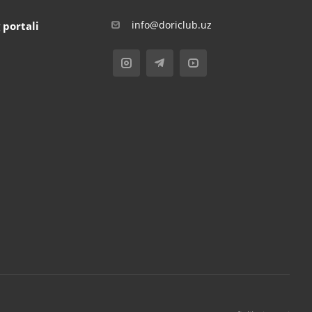
info@doriclub.uz
 portali