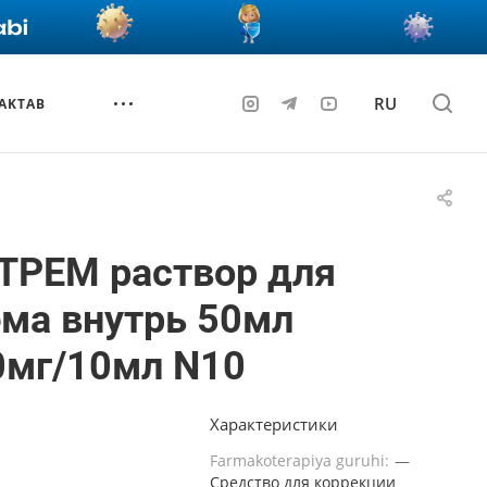
RU
AKTAB
ТРЕМ раствор для
ма внутрь 50мл
0мг/10мл N10
Характеристики
Farmakoterapiya guruhi:
—
Средство для коррекции