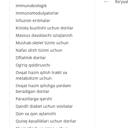
Roʻyxa
Immunobiologik
Immunomodulyatorlar
Infuzion eritmalar
Kislota buzilishi uchun dorilar
Maxsus davolovchi oziqlanish
Mushak-skelet tizimi uchun
Nafas olish tizimi uchun
Oftalmik dorilar
Og'riq qoldiruvchi
Ovqat hazm qilish trakti va
metabolizm uchun
Ovqat hazm qilishga yordam
beradigan dorilar
Parazitlarga qarshi
Qandli diabet uchun vositalar
Qon va qon aylanishi
Quloq kasalliklari uchun dorilar