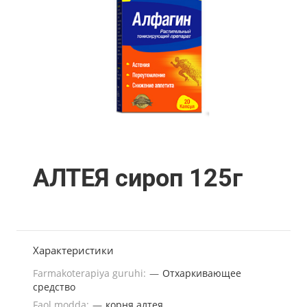
АЛТЕЯ сироп 125г
Характеристики
Farmakoterapiya guruhi:
—
Отхаркивающее
средство
Faol modda:
—
корня алтея