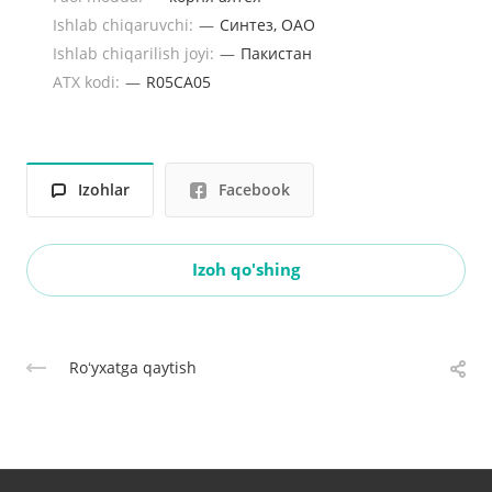
Ishlab chiqaruvchi:
—
Синтез, ОАО
Ishlab chiqarilish joyi:
—
Пакистан
ATX kodi:
—
R05CA05
Izohlar
Facebook
Izoh qo'shing
Roʻyxatga qaytish