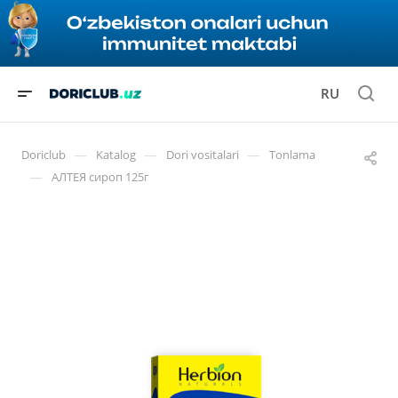
RU
—
—
—
Doriclub
Katalog
Dori vositalari
Tonlama
—
АЛТЕЯ сироп 125г