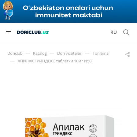
RU
—
—
—
Doriclub
Katalog
Dori vositalari
Tonlama
—
АПИЛАК ГРИНДЕКС таблетки 10мг N50