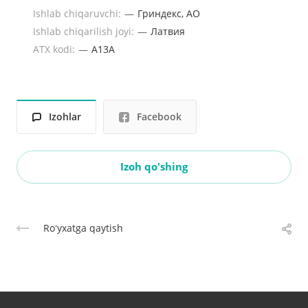
Ishlab chiqaruvchi:
—
Гриндекс, АО
Ishlab chiqarilish joyi:
—
Латвия
ATX kodi:
—
A13A
Izohlar
Facebook
Izoh qo'shing
Roʻyxatga qaytish