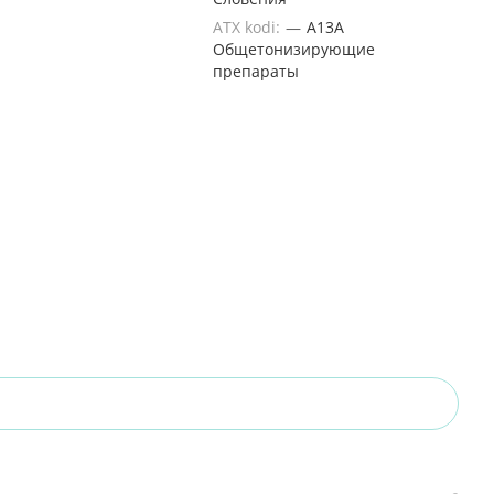
ATX kodi:
—
A13A
Общетонизирующие
препараты