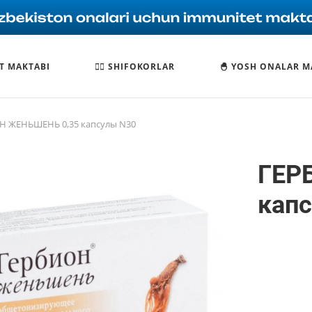
T MAKTABI
🧑‍⚕️ SHIFOKORLAR
🐣 YOSH ONALAR M
Н ЖЕНЬШЕНЬ 0,35 капсулы N30
ГЕР
кап