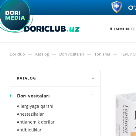
💊 IMMUNITE
—
—
—
—
Doriclub
Katalog
Dori vositalari
Tonlama
ГЕРБИО
KATALOG
Dori vositalari
Allergiyaga qarshi
Anestezikalar
Antianemik dorilar
Antibiotiklar