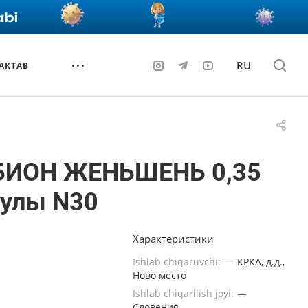
RU
AKTAB
БИОН ЖЕНЬШЕНЬ 0,35
сулы N30
Характеристики
Ishlab chiqaruvchi:
—
КРКА, д.д.,
Ново место
Ishlab chiqarilish joyi:
—
Словения