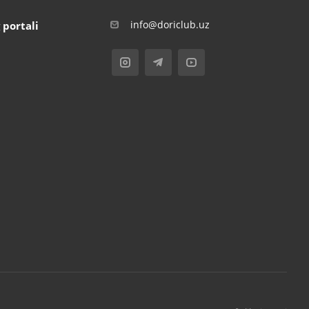
info@doriclub.uz
 portali