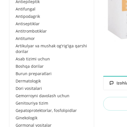
Antiepileptik
Antifungal
Antipodagrik
Antiseptiklar
Antitrombotiklar
Antitumor
Artikulyar va mushak og'rig'iga qarshi
dorilar
Asab tizimi uchun
Boshqa dorilar
Burun preparatlari
Dermatologik
Izohl
Dori vositalari
Gemorroyni davolash uchun
Genitouriya tizim
Gepatoprotektorlar, fosfolipidlar
Ginekologik
Gormonal vositalar