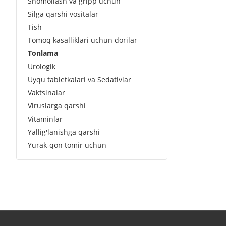
Shomollash va gripp uchun
Silga qarshi vositalar
Tish
Tomoq kasalliklari uchun dorilar
Tonlama
Urologik
Uyqu tabletkalari va Sedativlar
Vaktsinalar
Viruslarga qarshi
Vitaminlar
Yallig'lanishga qarshi
Yurak-qon tomir uchun