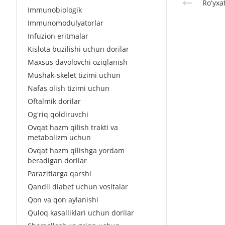
Roʻyxa
Immunobiologik
Immunomodulyatorlar
Infuzion eritmalar
Kislota buzilishi uchun dorilar
Maxsus davolovchi oziqlanish
Mushak-skelet tizimi uchun
Nafas olish tizimi uchun
Oftalmik dorilar
Og'riq qoldiruvchi
Ovqat hazm qilish trakti va
metabolizm uchun
Ovqat hazm qilishga yordam
beradigan dorilar
Parazitlarga qarshi
Qandli diabet uchun vositalar
Qon va qon aylanishi
Quloq kasalliklari uchun dorilar