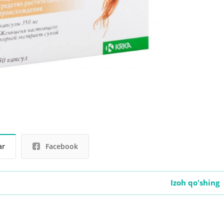
ar
Facebook
Izoh qo'shing