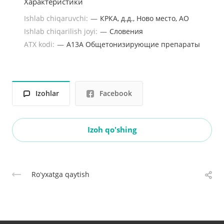
Характеристики
Ishlab chiqaruvchi:
—
КРКА, д.д., Ново место, АО
Ishlab chiqarilish joyi:
—
Словения
ATX kodi:
—
A13A Общетонизирующие препараты
Izohlar
Facebook
Izoh qo'shing
Roʻyxatga qaytish