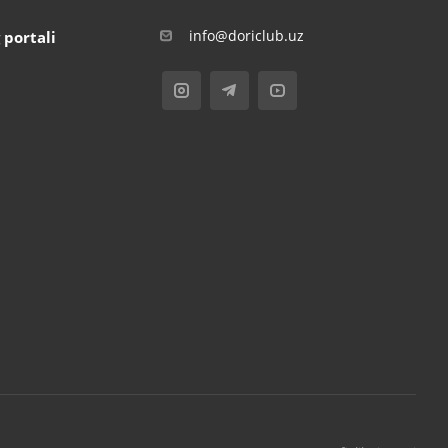
info@doriclub.uz
 portali