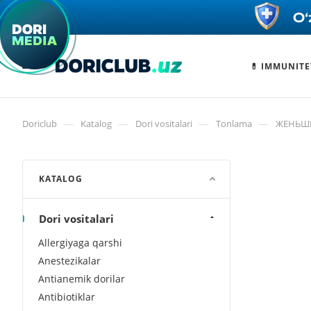
💊 IMMUNITE
—
—
—
—
Doriclub
Katalog
Dori vositalari
Tonlama
ЖЕНЬШЕ
KATALOG
Dori vositalari
Allergiyaga qarshi
Anestezikalar
Antianemik dorilar
Antibiotiklar