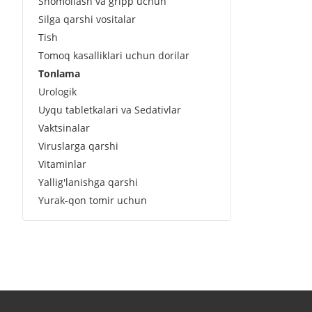
Shomollash va gripp uchun
Silga qarshi vositalar
Tish
Tomoq kasalliklari uchun dorilar
Tonlama
Urologik
Uyqu tabletkalari va Sedativlar
Vaktsinalar
Viruslarga qarshi
Vitaminlar
Yallig'lanishga qarshi
Yurak-qon tomir uchun