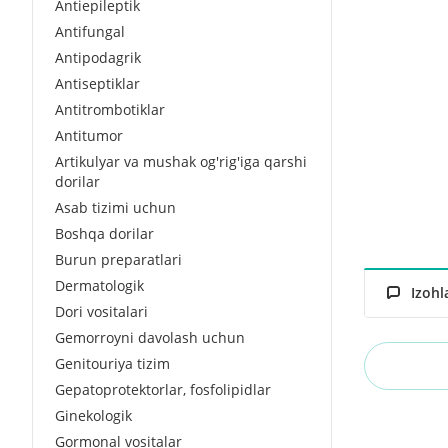
Antiepileptik
Antifungal
Antipodagrik
Antiseptiklar
Antitrombotiklar
Antitumor
Artikulyar va mushak og'rig'iga qarshi
dorilar
Asab tizimi uchun
Boshqa dorilar
Burun preparatlari
Dermatologik
Izohl
Dori vositalari
Gemorroyni davolash uchun
Genitouriya tizim
Gepatoprotektorlar, fosfolipidlar
Ginekologik
Gormonal vositalar