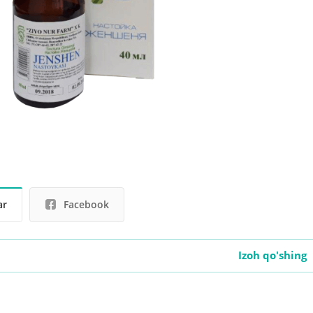
ar
Facebook
Izoh qo'shing