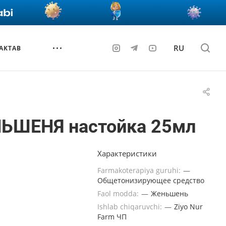
RU
AKTAB
ЬШЕНЯ настойка 25мл
Характеристики
Farmakoterapiya guruhi:
—
Общетонизирующее средство
Faol modda:
—
Женьшень
Ishlab chiqaruvchi:
—
Ziyo Nur
Farm ЧП