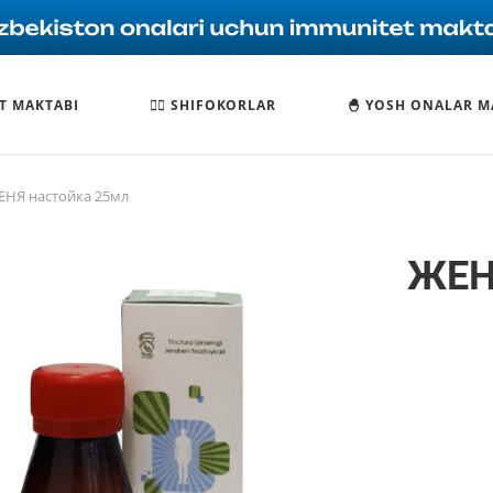
T MAKTABI
🧑‍⚕️ SHIFOKORLAR
🐣 YOSH ONALAR M
НЯ настойка 25мл
ЖЕН