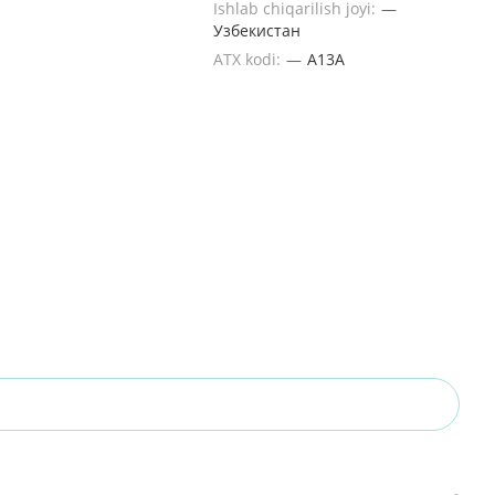
Ishlab chiqarilish joyi:
—
Узбекистан
ATX kodi:
—
A13A