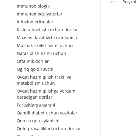
Roʻyxa
Immunobiologik
Immunomodulyatorlar
Infuzion eritmalar
Kislota buzilishi uchun dorilar
Maxsus davolovchi oziqlanish
Mushak-skelet tizimi uchun
Nafas olish tizimi uchun
Oftalmik dorilar
Og'riq qoldiruvchi
Ovqat hazm qilish trakti va
metabolizm uchun
Ovqat hazm qilishga yordam
beradigan dorilar
Parazitlarga qarshi
Qandli diabet uchun vositalar
Qon va qon aylanishi
Quloq kasalliklari uchun dorilar