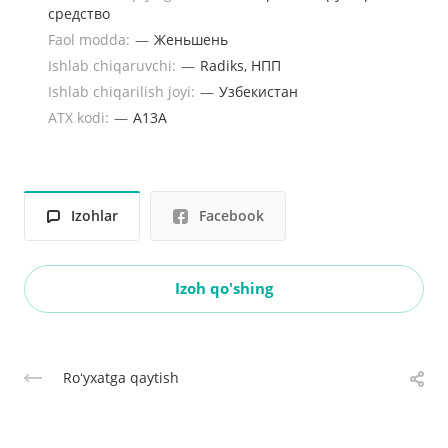
средство
Faol modda:
—
Женьшень
Ishlab chiqaruvchi:
—
Radiks, НПП
Ishlab chiqarilish joyi:
—
Узбекистан
ATX kodi:
—
A13A
Izohlar
Facebook
Izoh qo'shing
Roʻyxatga qaytish