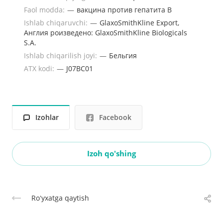
Faol modda:
—
вакцина против гепатита B
Ishlab chiqaruvchi:
—
GlaxoSmithKline Export,
Англия роизведено: GlaxoSmithKline Biologicals
S.A.
Ishlab chiqarilish joyi:
—
Бельгия
ATX kodi:
—
J07BC01
Izohlar
Facebook
Izoh qo'shing
Roʻyxatga qaytish