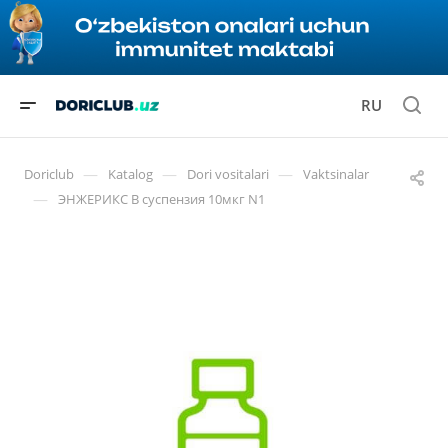
RU
—
—
—
Doriclub
Katalog
Dori vositalari
Vaktsinalar
—
ЭНЖЕРИКС В суспензия 10мкг N1