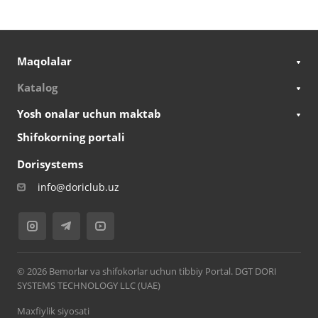
Maqolalar
Katalog
Yosh onalar uchun maktab
Shifokorning portali
Dorisystems
info@doriclub.uz
© 2026 Bemorlar va shifokorlar uchun tibbiy Portal. DGT DORI
SYSTEMS TECHNOLOGY LLC (UAE)
Maxfiylik siyosati