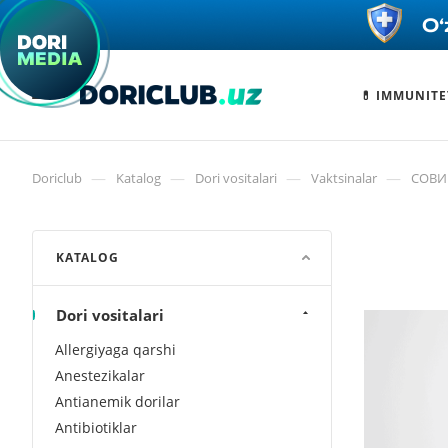
💊 IMMUNITE
—
—
—
—
Doriclub
Katalog
Dori vositalari
Vaktsinalar
СОВИГ
KATALOG
Dori vositalari
Allergiyaga qarshi
Anestezikalar
Antianemik dorilar
Antibiotiklar