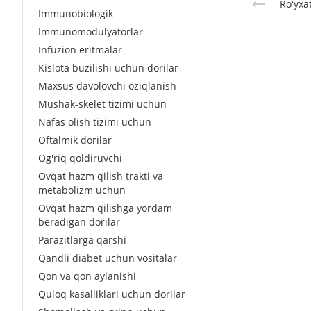
Roʻyxa
Immunobiologik
Immunomodulyatorlar
Infuzion eritmalar
Kislota buzilishi uchun dorilar
Maxsus davolovchi oziqlanish
Mushak-skelet tizimi uchun
Nafas olish tizimi uchun
Oftalmik dorilar
Og'riq qoldiruvchi
Ovqat hazm qilish trakti va
metabolizm uchun
Ovqat hazm qilishga yordam
beradigan dorilar
Parazitlarga qarshi
Qandli diabet uchun vositalar
Qon va qon aylanishi
Quloq kasalliklari uchun dorilar