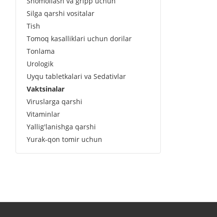
Shomollash va gripp uchun
Silga qarshi vositalar
Tish
Tomoq kasalliklari uchun dorilar
Tonlama
Urologik
Uyqu tabletkalari va Sedativlar
Vaktsinalar
Viruslarga qarshi
Vitaminlar
Yallig'lanishga qarshi
Yurak-qon tomir uchun