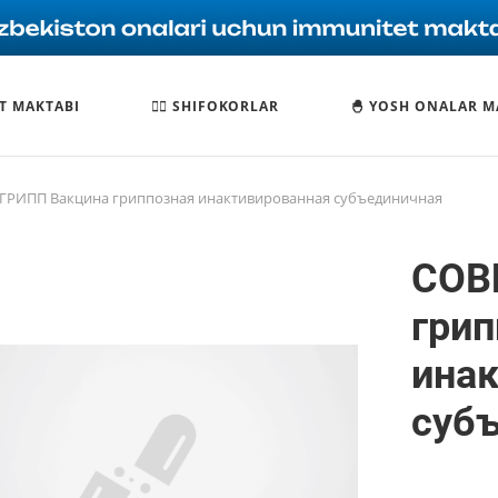
T MAKTABI
🧑‍⚕️ SHIFOKORLAR
🐣 YOSH ONALAR M
РИПП Вакцина гриппозная инактивированная субъединичная
СОВ
грип
ина
суб