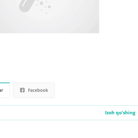
ar
Facebook
Izoh qo'shing