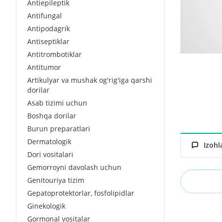
Antiepileptik
Antifungal
Antipodagrik
Antiseptiklar
Antitrombotiklar
Antitumor
Artikulyar va mushak og'rig'iga qarshi
dorilar
Asab tizimi uchun
Boshqa dorilar
Burun preparatlari
Dermatologik
Izohl
Dori vositalari
Gemorroyni davolash uchun
Genitouriya tizim
Gepatoprotektorlar, fosfolipidlar
Ginekologik
Gormonal vositalar