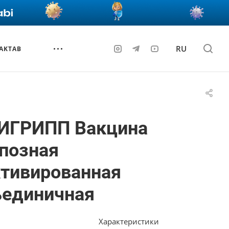
RU
AKTAB
ИГРИПП Вакцина
позная
ктивированная
ъединичная
Характеристики