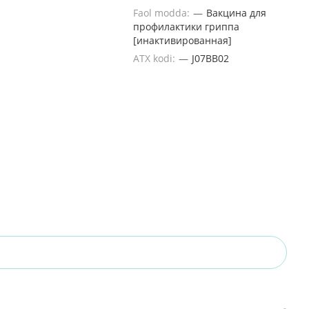
Faol modda:
—
Вакцина для
профилактики гриппа
[инактивированная]
ATX kodi:
—
J07BB02