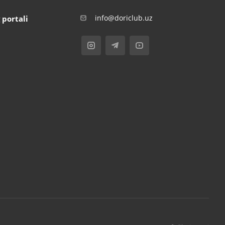
info@doriclub.uz
 portali