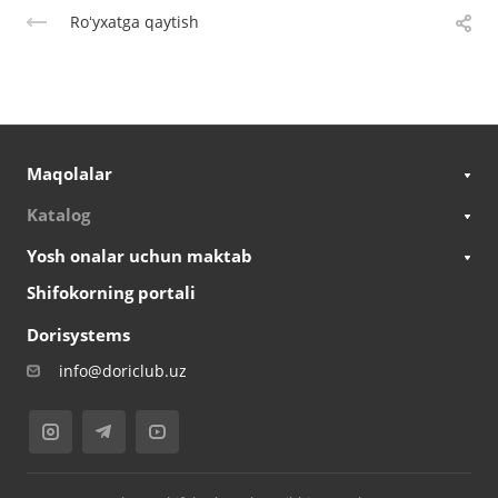
Roʻyxatga qaytish
Maqolalar
Katalog
Yosh onalar uchun maktab
Shifokorning portali
Dorisystems
info@doriclub.uz