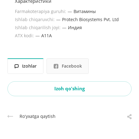
Характеристики
Farmakoterapiya guruhi:
—
Витамины
Ishlab chiqaruvchi:
—
Protech Biosystems Pvt. Ltd
Ishlab chiqarilish joyi:
—
Индия
ATX kodi:
—
A11A
Izohlar
Facebook
Izoh qo'shing
Roʻyxatga qaytish