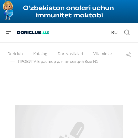
RU
—
—
—
Doriclub
Katalog
Dori vositalari
Vitaminlar
—
ПРОВИТА Б раствор для инъекций 3мл N5